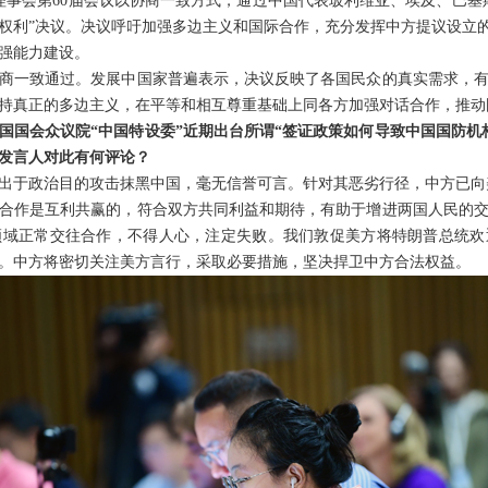
权理事会第60届会议以协商一致方式，通过中国代表玻利维亚、埃及、巴基
权利”决议。决议呼吁加强多边主义和国际合作，充分发挥中方提议设立的
强能力建设。
商一致通过。发展中国家普遍表示，决议反映了各国民众的真实需求，
持真正的多边主义，在平等和相互尊重基础上同各方加强对话合作，推动
国国会众议院“中国特设委”近期出台所谓“签证政策如何导致中国国防机
发言人对此有何评论？
出于政治目的攻击抹黑中国，毫无信誉可言。针对其恶劣行径，中方已向
合作是互利共赢的，符合双方共同利益和期待，有助于增进两国人民的
领域正常交往合作，不得人心，注定失败。我们敦促美方将特朗普总统欢
。中方将密切关注美方言行，采取必要措施，坚决捍卫中方合法权益。