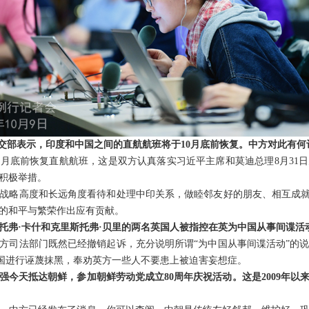
外交部表示，印度和中国之间的直航航班将于10月底前恢复。中方对此有何
0月底前恢复直航航班，这是双方认真落实习近平主席和莫迪总理8月31
的积极举措。
战略高度和长远角度看待和处理中印关系，做睦邻友好的朋友、相互成就
的和平与繁荣作出应有贡献。
托弗·卡什和克里斯托弗·贝里的两名英国人被指控在英为中国从事间谍活
方司法部门既然已经撤销起诉，充分说明所谓“为中国从事间谍活动”的
中国进行诬蔑抹黑，奉劝英方一些人不要患上被迫害妄想症。
强今天抵达朝鲜，参加朝鲜劳动党成立80周年庆祝活动。这是2009年以