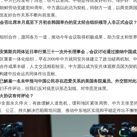
，中方已经发布了消息，你可以查阅。中朝是传统友好邻邦。维护好、
朝鲜劳动党建党80周年。中方愿以此访为契机，同朝方一道，以两党两
统友好合作关系不断向前发展。
会否出席本月底至下月初在韩国举办的亚太经合组织领导人非正式会议
组织合作，愿同各方一道，推动今年会议取得积极成果，助力亚太和世
安第斯共同体近日举行第三十一次外长理事会，会议讨论通过接纳中国成
区重要一体化组织，早在2000年中方就同安共体建立了政治磋商机制。
合作成果丰硕，人文交流精彩纷呈。中方愿以成为安共体观察员国为契
构建中拉命运共同体作出贡献。
已解雇一名未申报与中国公民存在恋爱关系的美国务院雇员。外交部对此
们不作评论，但我们反对搞意识形态划线、对华恶意抹黑。
火协议有何评论？
全面永久停火，有效缓解人道危机，缓和地区紧张局势。中方主张坚持
面、公正、持久解决巴勒斯坦问题、推动中东地区实现和平稳定作出不懈