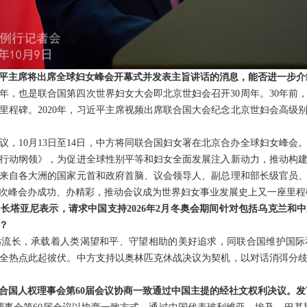
平主席将出席全球妇女峰会开幕式并发表主旨讲话的消息，能否进一步介
周年，也是联合国第四次世界妇女大会即北京世妇会召开30周年。30年前
程碑。2020年，习近平主席视频出席联合国大会纪念北京世妇会高级别
议，10月13日至14日，中方将同联合国妇女署在北京合办全球妇女峰会
行动纲领》，为促进全球性别平等和妇女全面发展注入新动力，推动构
来自各大洲的国家元首和政府首脑、议会领导人、副总理和部长级官员
次峰会办成功、办精彩，推动会议成为世界妇女事业发展史上又一座里程
长塔亚尼表示，请求中国支持2026年2月冬奥会期间针对包括乌克兰和
？
远流长，承载着人类渴望和平、守望相助的美好追求，同联合国维护国际
全热点此起彼伏。中方支持以奥林匹克休战决议为契机，以对话消弭分
合国人权理事会第60届会议协商一致通过中国主提的经社文权利决议。