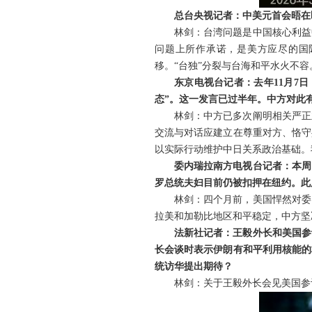
总台央视记者：中美元首会晤在
林剑：台湾问题是中国核心利益
问题上所作承诺，是美方应尽的国
移。“台独”分裂与台海和平水火不容
东京电视台记者：去年11月7
态”。这一发言已过半年。中方对此
林剑：中方已多次阐明相关严正
交流与对话应建立在尊重对方、恪守
以实际行动维护中日关系政治基础。
委内瑞拉南方电视台记者：本周
罗总统夫妇目前仍被扣押在纽约。此
林剑：四个月前，美国悍然对委
拉美和加勒比地区和平稳定，中方坚
法新社记者：王毅外长和美国参
长会谈时表示伊朗有和平利用核能的
统访华提出期待？
林剑：关于王毅外长会见美国参