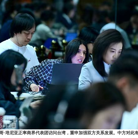
哥·培尼亚正率商界代表团访问台湾，重申加强双方关系发展。中方对此