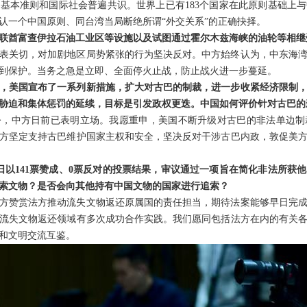
基本准则和国际社会普遍共识。世界上已有183个国家在此原则基础上
认一个中国原则、同台湾当局断绝所谓“外交关系”的正确抉择。
联酋富查伊拉石油工业区等设施以及试图通过霍尔木兹海峡的油轮等相继
表关切，对加剧地区局势紧张的行为坚决反对。中方始终认为，中东海
到保护。当务之急是立即、全面停火止战，防止战火进一步蔓延。
，美国宣布了一系列新措施，扩大对古巴的制裁，进一步收紧经济限制
胁迫和集体惩罚的延续，目标是引发政权更迭。中国如何评价针对古巴的
令，中方日前已表明立场。我愿重申，美国不断升级对古巴的非法单边制
方坚定支持古巴维护国家主权和安全，坚决反对干涉古巴内政，敦促美
日以141票赞成、0票反对的投票结果，审议通过一项旨在简化非法所获
索文物？是否会向其他持有中国文物的国家进行追索？
方赞赏法方推动流失文物返还原属国的责任担当，期待法案能够早日完
流失文物返还领域有多次成功合作实践。我们愿同包括法方在内的有关
和文明交流互鉴。