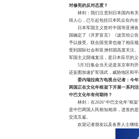
对修宪的反对态度？
林剑：我们注意到日本国内有关
得人心，已引起包括日本民众在内全
日本军国主义曾对中国等亚洲各
国确定了《开罗宣言》《波茨坦公告
予以接受。联合国宪章也做了相应规
受到国际社会和亚洲邻国高度关注。
军国主义阴魂复活，是日本应尽的义
5月3日集会当天还是东京审判
还妄图加速扩军强武，威胁地区和平
委内瑞拉南方电视台记者：今年
两国正在文化年框架下开展一系列活
中巴文化年有何期待？
林剑：在2026“中巴文化年
是中巴两国人民相知相亲，迸发的是
交流互鉴。
欢迎记者朋友以及各界人士继续