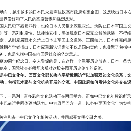
动向，越来越多的日本民众发声抗议高市政府修宪企图，这反映出日本右
世界爱好和平人民的高度警惕和强烈反对。
国人民犯下残暴罪行，也给日本人民带来深重灾难。为防止日本军国主
》等一系列制度性、法律性安排，明确规定日本应完全解除武装，不得
定，从制度层面永久禁止日本走军国主义道路。正因如此，日本修宪问
近期有学者指出，日本应重新认识宪法不仅是国内契约，也凝聚了包括
务，也是包括中国在内国际社会的坚定意志。
开庭80周年纪念日。令人警惕的是，在这样一个重要历史节点，日本一些
稳定，国际社会必须坚决反对这股妄图开历史倒车的逆流。
是中巴文化年。巴西文化部长梅内塞斯近期访华以加强双边文化关系，
动，包括艺术家与文化机构开展的交流。中国政府如何看待文化外交在
”框架下，一系列丰富多彩的文化活动正在两国举办。正如中巴文化年标识所
中巴命运共同体蓬勃活力。中方愿同巴方一道，以办好两国文化年为契
关注和参与中巴文化年相关活动，共同感受文明交融之美。