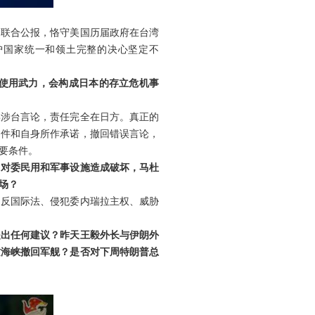
个联合公报，恪守美国历届政府在台湾
护国家统一和领土完整的决心坚定不
并使用武力，会构成日本的存立危机事
误涉台言论，责任完全在日方。真正的
文件和自身所作承诺，撤回错误言论，
要条件。
，对委民用和军事设施造成破坏，马杜
场？
违反国际法、侵犯委内瑞拉主权、威胁
提出任何建议？昨天王毅外长与伊朗外
兹海峡撤回军舰？是否对下周特朗普总