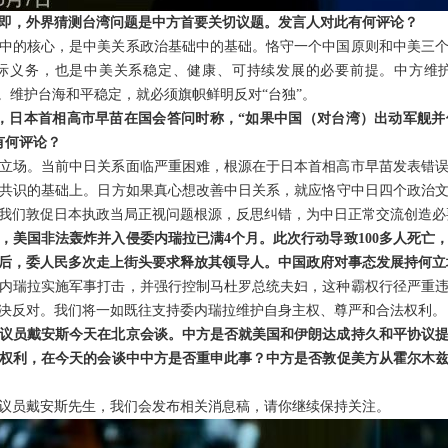
即，外界猜测台湾问题是中方首要关切议题。发言人对此有何评论？
中的核心，是中美关系政治基础中的基础。恪守一个中国原则和中美三
际义务，也是中美关系稳定、健康、可持续发展的必要前提。中方维
。维护台海和平稳定，就必须旗帜鲜明反对“台独”。
日，日本首相高市早苗在国会答问时称，“如果中国（对台湾）出动军舰
有何评论？
立场。当前中日关系面临严重困难，根源在于日本首相高市早苗发表错
共识的基础上。日方如果真心想改善中日关系，就应恪守中日四个政治
我们敦促日本执政当局正视问题根源，反思纠错，为中日正常交流创造必
，美国非法轰炸并入侵委内瑞拉已满4个月。此次行动导致100多人死亡
后，委人民多次走上街头要求释放其领导人。中国政府对事态发展持何立
内瑞拉实施军事打击，并强行控制马杜罗总统夫妇，这种霸权行径严重
决反对。我们将一如既往支持委内瑞拉维护自身主权、尊严和合法权利。
议员戴安斯今天在北京会谈。中方是否就美国和伊朗达成持久和平协议
权利，在今天的会谈中中方是否重申此事？中方是否敦促美方从霍尔木
议员戴安斯先生，我们会发布相关消息稿，请你继续保持关注。