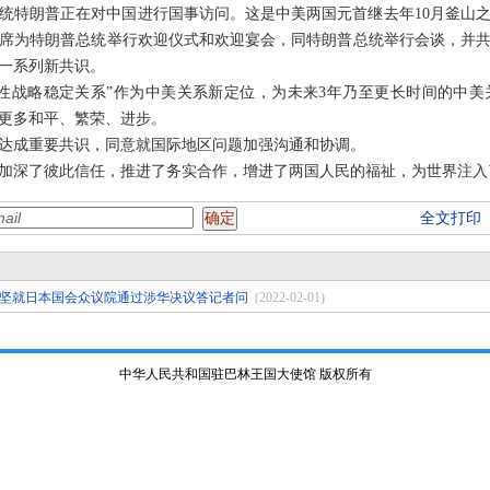
统特朗普正在对中国进行国事访问。这是中美两国元首继去年10月釜山
平主席为特朗普总统举行欢迎仪式和欢迎宴会，同特朗普总统举行会谈，并
一系列新共识。
性战略稳定关系”作为中美关系新定位，为未来3年乃至更长时间的中
更多和平、繁荣、进步。
达成重要共识，同意就国际地区问题加强沟通和协调。
加深了彼此信任，推进了务实合作，增进了两国人民的福祉，为世界注入
全文打印
坚就日本国会众议院通过涉华决议答记者问
(2022-02-01)
中华人民共和国驻巴林王国大使馆 版权所有