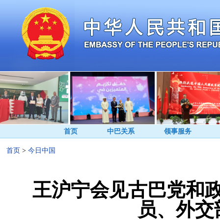
首页
中巴关系
领事服务
首页
>
今日中国
王沪宁会见古巴党和
员、外交