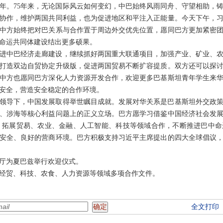
周年。75年来，无论国际风云如何变幻，中巴始终风雨同舟、守望相助，
协作，维护两国共同利益，也为促进地区和平注入正能量。今天下午，
中方始终把对巴关系与合作置于周边外交优先位置，愿同巴方更加紧密
命运共同体建设结出更多硕果。
进中巴经济走廊建设，继续抓好两国重大联通项目，加强产业、矿业、
打造双边自贸协定升级版，促进两国贸易不断扩容提质。双方还可以探
中方也愿同巴方深化人力资源开发合作，欢迎更多巴基斯坦青年学生来
安全，营造安全稳定的合作环境。
领导下，中国发展取得举世瞩目成就。发展对华关系是巴基斯坦外交政
、涉海等核心利益问题上的正义立场。巴方愿学习借鉴中国经济社会发
建设，拓展贸易、农业、金融、人工智能、科技等领域合作，不断推进巴中
安全、良好的营商环境。巴方积极支持习近平主席提出的四大全球倡议
厅为夏巴兹举行欢迎仪式。
经贸、科技、农食、人力资源等领域多项合作文件。
全文打印