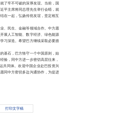
铸就了牢不可破的深厚友谊。当前，国
习近平主席将同总理先生举行会晤，就
团结在一起，弘扬传统友谊，坚定相互
农业、民生、金融等领域合作。中方愿
讨开展人工智能、数字经济、绿色能源
华学习深造。希望巴方继续采取必要措
策的基石，巴方恪守一个中国原则，始
展经验，同中方进一步密切高层往来，
命运共同体。欢迎中国企业赴巴投资兴
，愿同中方密切多边沟通协作，为促进
打印文字稿