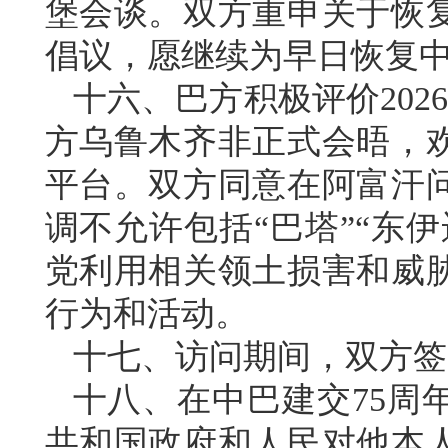
堡会谈。双方重申关于恢
倡议，愿继续为早日恢复
十六、巴方积极评价202
方乌鲁木齐非正式会晤，
平台。双方同意在阿富汗
调不允许包括“巴塔”“东
党利用相关领土损害和威
行为和活动。
十七、访问期间，双方签
十八、在中巴建交75周
共和国政府和人民对他本