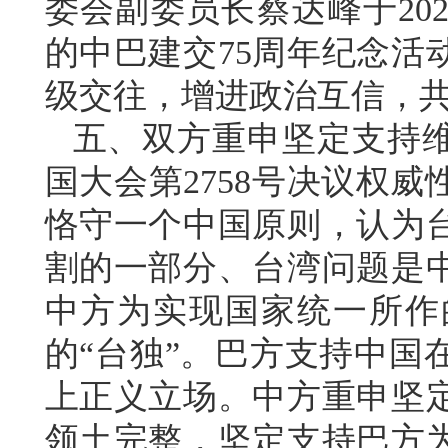
委会副委员长蔡达峰于20
的中巴建交75周年纪念活
级交往，增进政治互信，
五、双方重申坚定支持
国大会第2758号决议权
恪守一个中国原则，认为
割的一部分、台湾问题是
中方为实现国家统一所作
的“台独”。巴方支持中国
上正义立场。中方重申坚
领土完整，坚定支持巴方