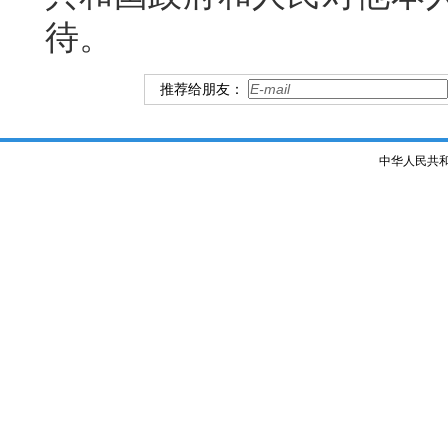
待。
推荐给朋友：
中华人民共