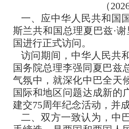
（202
一、应中华人民共和国
斯兰共和国总理夏巴兹·谢里
国进行正式访问。
访问期间，中华人民共
国务院总理李强同夏巴兹
气氛中，就深化中巴全天
国际和地区问题达成新的
建交75周年纪念活动，并
二、双方一致认为，中