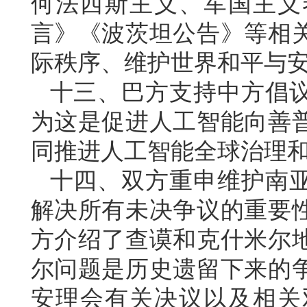
何法西斯主义、军国主义
言》《波茨坦公告》等相
际秩序、维护世界和平与
十三、巴方支持中方倡
为这是促进人工智能向善
同推进人工智能全球治理
十四、双方重申维护南
解决所有未决争议的重要
方介绍了查谟和克什米尔
尔问题是历史遗留下来的
安理会有关决议以及相关