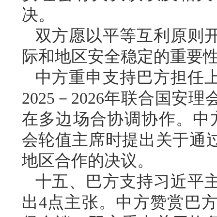
决。
双方愿以平等互利原则
际和地区安全稳定的重要
中方重申支持巴方担任
2025－2026年联合国
在多边场合协调协作。中方
会轮值主席时提出关于通
地区合作的决议。
十五、巴方支持习近平
出4点主张。中方赞赏巴