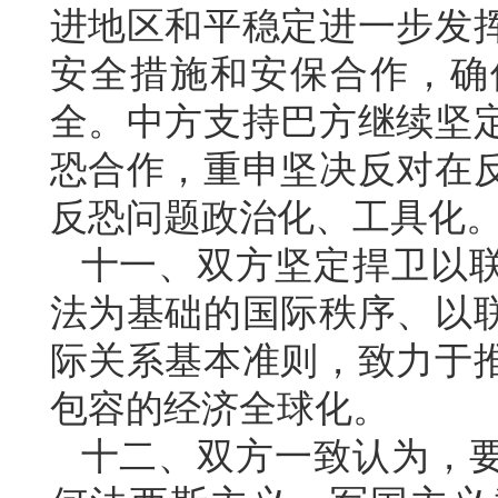
进地区和平稳定进一步发
安全措施和安保合作，确
全。中方支持巴方继续坚
恐合作，重申坚决反对在
反恐问题政治化、工具化
十一、双方坚定捍卫以
法为基础的国际秩序、以
际关系基本准则，致力于
包容的经济全球化。
十二、双方一致认为，