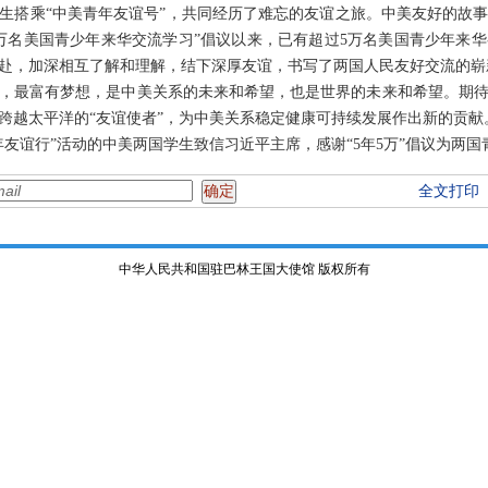
生搭乘“中美青年友谊号”，共同经历了难忘的友谊之旅。中美友好的故
邀请5万名美国青少年来华交流学习”倡议以来，已有超过5万名美国青少年
赴，加深相互了解和理解，结下深厚友谊，书写了两国人民友好交流的崭
，最富有梦想，是中美关系的未来和希望，也是世界的未来和希望。期
跨越太平洋的“友谊使者”，为中美关系稳定健康可持续发展作出新的贡献
年友谊行”活动的中美两国学生致信习近平主席，感谢“5年5万”倡议为两
全文打印
中华人民共和国驻巴林王国大使馆 版权所有