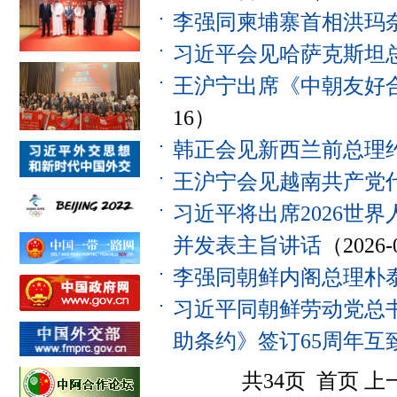
李强同柬埔寨首相洪玛
习近平会见哈萨克斯坦
王沪宁出席《中朝友好
16）
韩正会见新西兰前总理约
王沪宁会见越南共产党
习近平将出席2026世
并发表主旨讲话
（2026-
李强同朝鲜内阁总理朴
习近平同朝鲜劳动党总
助条约》签订65周年互
共34页 首页 