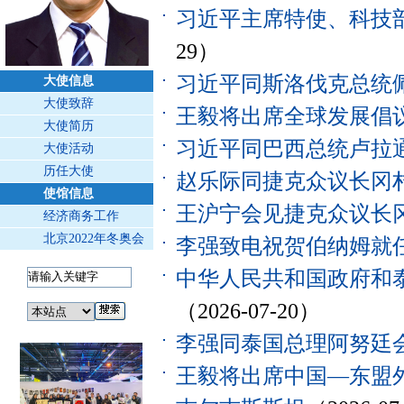
习近平主席特使、科技
29）
习近平同斯洛伐克总统
大使信息
大使致辞
王毅将出席全球发展倡
大使简历
习近平同巴西总统卢拉
大使活动
历任大使
赵乐际同捷克众议长冈
使馆信息
王沪宁会见捷克众议长
经济商务工作
北京2022年冬奥会
李强致电祝贺伯纳姆就
中华人民共和国政府和
（2026-07-20）
李强同泰国总理阿努廷
王毅将出席中国—东盟