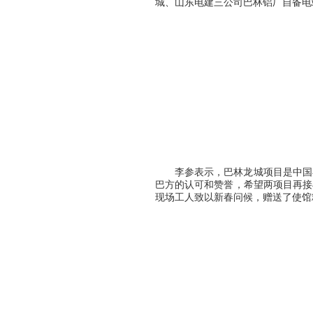
城、山东电建三公司巴林铝厂自
备电
李参表示，巴林龙城项目是中国
巴方的认可和赞誉，希望两项目再接
现场工人致以新春问候，赠送了使馆