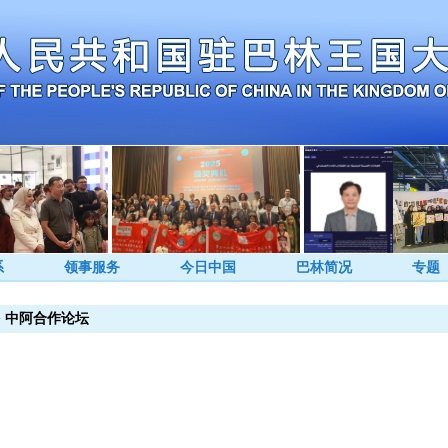
系
领事服务
今日中国
巴林简况
专题
>
中阿合作论坛